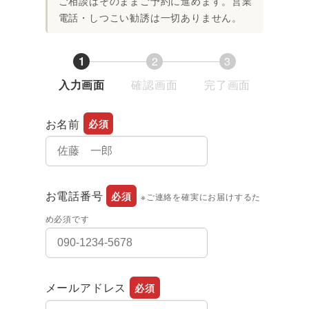
ご相談はそのままご予約に進めます。営業
電話・しつこい勧誘は一切ありません。
1
2
3
フ
フ
フ
入力画面
確認画面
完了画面
ォ
ォ
ォ
ー
ー
ー
お名前
必須
ム
ム
ム
進
進
進
行
行
行
お電話番号
必須
※ご連絡を確実にお届けするた
状
状
状
況
況
況
め必須です
メールアドレス
必須